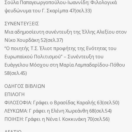
Σούλα Παπαγεωργοπούλου-Ιωαννίδη: Φιλολογικά
ψευδώνυμα του Γ. Σκαρίμπα 47(σελ.33)
ΣΥΝΕΝΤΕΥΞΕΙΣ
Μια αδημοσίευτη συνέντευξη της Έλλης Αλεξίου στον
Νίκο Χουρδάκη 52(σελ.37)
“Ο ποιητής Τ.Σ. Έλιοτ προφήτης της Ενότητας του
Ευρωπαϊκού Πολιτισμού” – Συνέντευξη του
Ευάγγελου Μόσχου στη Μαρία Λαμπαδαρίδου-Πόθου
58(σελ.45)
ΟΔΗΓΟΣ ΒΙΒΛΙΩΝ
ΕΠΙΛΟΓΗ
ΦΙΛΟΣΟΦΙΑ: Γράφει ο Βρασίδας Καραλής 63(σελ.50)
ΛΕΥΚΩΜΑ: Γ ράφει η Ελένη Χωρεάνθη 68(σελ.54)
ΠΟΙΗΣΗ: Γράφει η Νένα I. Κοκκινάκη 70(σελ.56)
ΔΕΛΤΙΟ