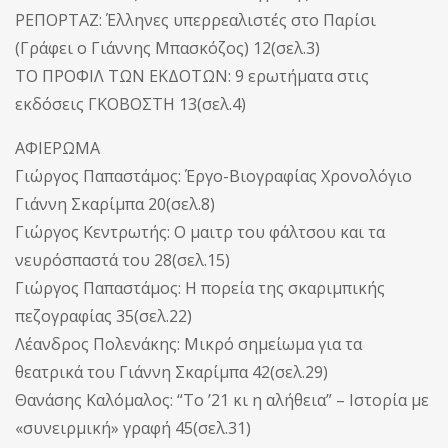
ΡΕΠΟΡΤΑΖ: Έλληνες υπερρεαλιστές στο Παρίσι
(Γράφει ο Γιάννης Μπασκόζος) 12(σελ.3)
ΤΟ ΠΡΟΦΙΛ ΤΩΝ ΕΚΔΟΤΩΝ: 9 ερωτήματα στις
εκδόσεις ΓΚΟΒΟΣΤΗ 13(σελ.4)
ΑΦΙΕΡΩΜΑ
Γιώργος Παπαστάμος: Έργο-Βιογραφίας Χρονολόγιο
Γιάννη Σκαρίμπα 20(σελ.8)
Γιώργος Κεντρωτής: Ο μαιτρ του φάλτσου και τα
νευρόσπαστά του 28(σελ.15)
Γιώργος Παπαστάμος: Η πορεία της σκαριμπικής
πεζογραφίας 35(σελ.22)
Λέανδρος Πολενάκης: Μικρό σημείωμα για τα
θεατρικά του Γιάννη Σκαρίμπα 42(σελ.29)
Θανάσης Καλόμαλος: “Το ’21 κι η αλήθεια” – Ιστορία με
«συνειρμική» γραφή 45(σελ.31)