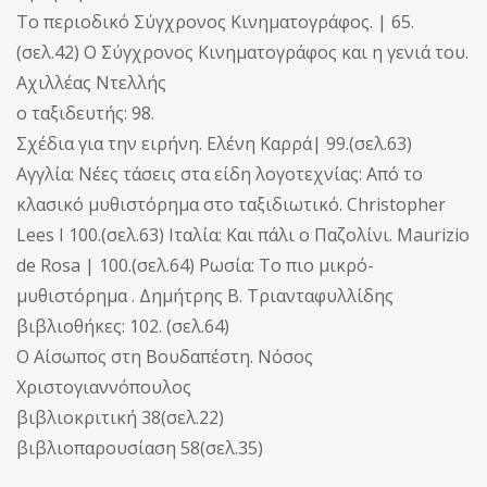
Το περιοδικό Σύγχρονος Κινηματογράφος. | 65.
(σελ.42) Ο Σύγχρονος Κινηματογράφος και η γενιά του.
Αχιλλέας Ντελλής
ο ταξιδευτής: 98.
Σχέδια για την ειρήνη. Ελένη Καρρά| 99.(σελ.63)
Αγγλία: Νέες τάσεις στα είδη λογοτεχνίας: Από το
κλασικό μυθιστόρημα στο ταξιδιωτικό. Christopher
Lees I 100.(σελ.63) Ιταλία: Και πάλι ο Παζολίνι. Maurizio
de Rosa | 100.(σελ.64) Ρωσία: To πιο μικρό-
μυθιστόρημα . Δημήτρης Β. Τριανταφυλλίδης
βιβλιοθήκες: 102. (σελ.64)
Ο Αίσωπος στη Βουδαπέστη. Νόσος
Χριστογιαννόπουλος
βιβλιοκριτική 38(σελ.22)
βιβλιοπαρουσίαση 58(σελ.35)