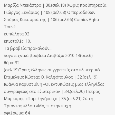
Μαρίζα Ντεκάστρο | 30.(σελ.18) Χωρίς προϋπηρεσία
Γιώργος Ξενάριος | 108.(σελ.68) Ο περιοδεύων
Σπύρος Κακουριώτης | 106.(σελ.66) Comics Λήδα
Τσενέ
ευπώλητα 92
επιστολές: 10.
Τα βραβεία προκαλούν…
λογοτεχνικά βραβεία Διαβάζω 2010 14(σελ.6)
θέμα: 32.
(σελ.19)Τρεις έλληνες συγγραφείς στο εξωτερικό
Επιμέλεια: Κώστας Θ. Καλφόπουλος | 32.(σελ.19)
Ιωάννα Καρυστιάνη «Οι εντυπώσεις μιας ελληνίδας
συγγραφέως στο εξωτερικό» | 34.(σελ.20) Πέτρος
Μάρκαρης «Παρεξηγήσεις» | 35.(σελ.21) Σώτη
Τριανταφύλλου «Μα, τι στην ευχή
αφιέρωμα: 64.