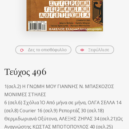
Ξεφύλλισε
Δες το οπισθόφυλλο
Τεύχος 496
1(σελ.2) Η ΓΝΩΜΗ ΜΟΥ ΓΙΑΝΝΗΣ Ν. ΜΠΑΣΚΟΖΟΣ
ΜΟΝΙΜΕΣ ΣΤΗΛΕΣ
6 (σελ.6) Σχόλια ΊΟ Από μήνα σε μήνα, ΟΛΓΑ ΣΕΛΛΑ 14
(σελ.8) Courier 16 (σελ.9) Ρεπορτάζ 30 (σελ.18)
Θερμιδωριανά Οξύτονα, ΑΛΕΞΗΣ ΖΗΡΑΣ 34 (σελ.21)Ως
Αναγνώστης ΚΩΣΤΑΣ ΜΠΟΤΟΠΟΥΛΟΣ 40 (σελ.25)