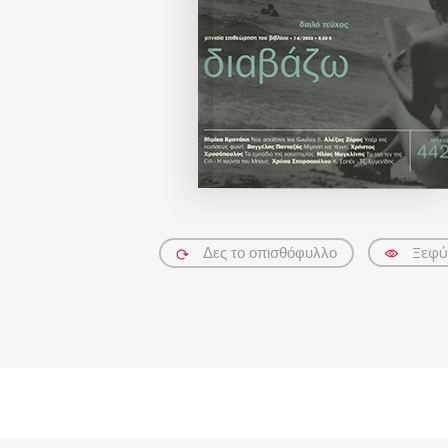
Ξεφύ
Δες το οπισθόφυλλο