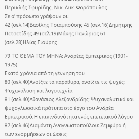
Περικλής Σφυρίδης, Νικ. Λυκ. Φορόπουλος
Σε α’ πρόοωπο γράψουν οι:
42 (σελ.14)Βασίλης Τσιαμπούσης 45 (σελ.16)Δημήτρης
Πετσετίδης 49 (σελ.19)Μάκης Πανώριος 61
(σελ.28)Ηλίας Γιούρης
79 ΤΟ ΘΕΜΑ ΤΟΥ ΜΗΝΑ: Ανδρέας Εμπειρικός (1901-
1975)
Εκατό χρόνια από τη γέννηση του
80 (σελ.40)Ανοίξτε τα παράθυρα, ανοίξτε τις ψυχές:
Ψυχανάλυση και λογοτεχνία
81 (σελ.40)Αθανάσιος Αλεξανδρίδης: Ψυχαναλυτικά και
ψυχογλωοοικά πρότυπα στο έργο του Ανδρέα
Εμπειρικού. Η επικινδυνότητα ενός επετειακού λόγου
87 (σελ.46)Διαμάντη Αναγνωστοπούλου: Ζεμφύρα ή
των ενορμήσεων οι ώσεις