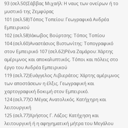
93 (σελ.50)Σάββας Μιχαήλ: Η ναυς των ονείρων ή το
μυστικό της Ζεμφύρας
101 (σελ.58)Τόπος Τοπείου: Γεωγραφικά Ανδρέα
Εμπειρικού
102 (σελ.58)Ιάκωβος Βούρτσης: Τόπος Τοπίου
104 (σελ.60)Αναστάσιος Βιστωνίτης: Τοπογραφικό
στον Εμπειρικό 107 (σελ.62)Ρένα Ζαμάρου: Χάρτης
αμέριμνος και αποκαλυπτικός. Τόποι και πόλεις στο
έργο του Ανδρέα Εμπειρικού
119 (σελ.72)Ευάγγελος Λιβιεράτος: Χάρτης αμέριμνος
των αποστάσεων η έλξις. Γεωγραφική και
χαρτογραφική δοκιμή στον Εμπειρικό.
124 (σελ.77)Ο Μέγας Ανατολικός. Κατήχηρη και
λειτουργική
125 (σελ.77)Χρήστος Γ. Λάζος: Κατήχηση και
λειτουργική ή η αφηγηματική μήτρα του Μεγάλου