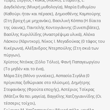
Δαγδελένης (Μικρή μυθολογία), Μαρία Ευθυμίου
(Καθούρι ήταν και πέρασε), Δημοσθένης Καμπούρης
(Στη βροχή με μηχανάκι), Βασιλική Κόππα (Η δίαιτα
της ύαινας), Παντελής Κοντογιάννης (Συνεπιβάτες),
Βασίλης Κυριλλίδης (Αναστρέψιμα υλικά), Αλέκα
Λάσκου (Χάρντκορ), Νίκος I. Μεγαδούκας (0 τάφος του
Κικέρωνα), Αλέξανδρος Ντερπούλης (Στη σκιά των
πύργων),
Χρίστος Ντόκας (Σόλο Τόλιο), Φανή Παπαγεωργίου
(Το μηδέν και το ένα),
Μάρα Σέη (Μόνο γυναίκες), Ασπασία Σιγάλα (0
πρίγκιπας ξεθώριασε στο πλύσιμο), Δημήτρης
Στεφανάκης (Φρούτα εποχής), Αστέριος Τσίκρας
(Μάτζικ θα πει μαγεία), Βαγγέλης Χατζηγιαννίδης (Οι
τέσσερις τοίχοι),
Γιώργος Μ. Χατζηστεργίου (Μικρή πόλη, μεγάλα