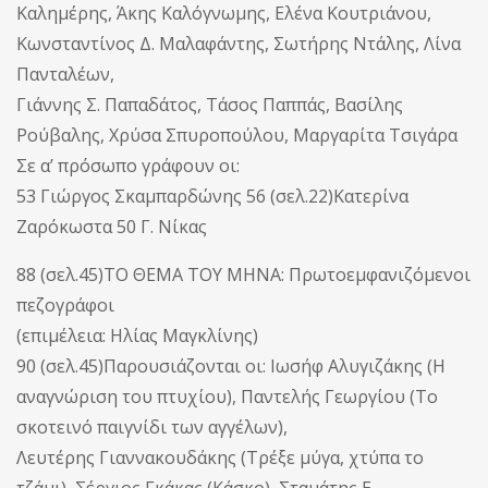
Καλημέρης, Άκης Καλόγνωμης, Ελένα Κουτριάνου,
Κωνσταντίνος Δ. Μαλαφάντης, Σωτήρης Ντάλης, Λίνα
Πανταλέων,
Γιάννης Σ. Παπαδάτος, Τάσος Παππάς, Βασίλης
Ρούβαλης, Χρύσα Σπυροπούλου, Μαργαρίτα Τσιγάρα
Σε α’ πρόσωπο γράφουν οι:
53 Γιώργος Σκαμπαρδώνης 56 (σελ.22)Κατερίνα
Ζαρόκωστα 50 Γ. Νίκας
88 (σελ.45)ΤΟ ΘΕΜΑ ΤΟΥ ΜΗΝΑ: Πρωτοεμφανιζόμενοι
πεζογράφοι
(επιμέλεια: Ηλίας Μαγκλίνης)
90 (σελ.45)Παρουσιάζονται οι: Ιωσήφ Αλυγιζάκης (Η
αναγνώριση του πτυχίου), Παντελής Γεωργίου (Το
σκοτεινό παιγνίδι των αγγέλων),
Λευτέρης Γιαννακουδάκης (Τρέξε μύγα, χτύπα το
τζάμι), Σέργιος Γκάκας (Κάσκο), Σταμάτης Ε.