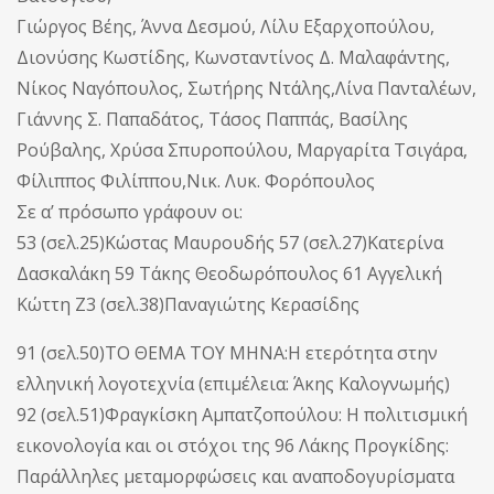
Γιώργος Βέης, Άννα Δεσμού, Λίλυ Εξαρχοπούλου,
Διονύσης Κωστίδης, Κωνσταντίνος Δ. Μαλαφάντης,
Νίκος Ναγόπουλος, Σωτήρης Ντάλης,Λίνα Πανταλέων,
Γιάννης Σ. Παπαδάτος, Τάσος Παππάς, Βασίλης
Ρούβαλης, Χρύσα Σπυροπούλου, Μαργαρίτα Τσιγάρα,
Φίλιππος Φιλίππου,Νικ. Λυκ. Φορόπουλος
Σε α’ πρόσωπο γράφουν οι:
53 (σελ.25)Κώστας Μαυρουδής 57 (σελ.27)Κατερίνα
Δασκαλάκη 59 Τάκης Θεοδωρόπουλος 61 Αγγελική
Κώττη Ζ3 (σελ.38)Παναγιώτης Κερασίδης
91 (σελ.50)ΤΟ ΘΕΜΑ ΤΟΥ ΜΗΝΑ:Η ετερότητα στην
ελληνική λογοτεχνία (επιμέλεια: Άκης Καλογνωμής)
92 (σελ.51)Φραγκίσκη Αμπατζοπούλου: Η πολιτισμική
εικονολογία και οι στόχοι της 96 Λάκης Προγκίδης:
Παράλληλες μεταμορφώσεις και αναποδογυρίσματα