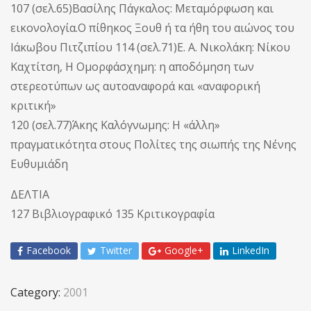
107 (σελ.65)Βασίλης Πάγκαλος: Μεταμόρφωση και
εικονολογία.Ο πίθηκος Ξουθ ή τα ήθη του αιώνος του
Ιάκωβου Πιτζιπίου 114 (σελ.71)Ε. Α. Νικολάκη: Νίκου
Καχτίτση, Η Ομορφάσχημη: η αποδόμηση των
στερεοτύπων ως αυτοαναφορά και «αναφορική
κριτική»
120 (σελ.77)Άκης Καλόγνωμης: Η «άλλη»
πραγματικότητα στους Πολίτες της σιωπής της Νένης
Ευθυμιάδη
ΔΕΛΤΙΑ
127 Βιβλιογραφικό 135 Κριτικογραφία
Facebook
Twitter
Google+
LinkedIn
Category:
2001