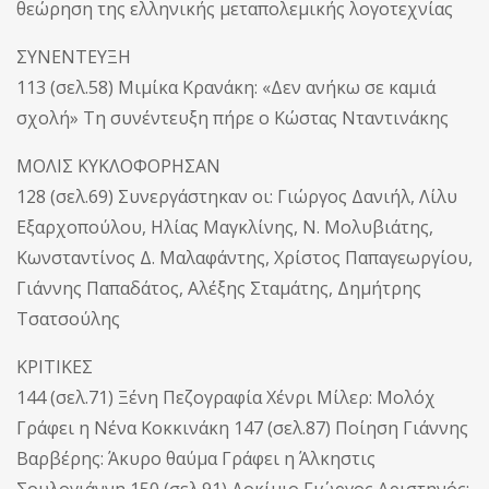
θεώρηση της ελληνικής μεταπολεμικής λογοτεχνίας
ΣΥΝΕΝΤΕΥΞΗ
113 (σελ.58) Μιμίκα Κρανάκη: «Δεν ανήκω σε καμιά
σχολή» Τη συνέντευξη πήρε ο Κώστας Νταντινάκης
ΜΟΛΙΣ ΚΥΚΛΟΦΟΡΗΣΑΝ
128 (σελ.69) Συνεργάστηκαν οι: Γιώργος Δανιήλ, Λίλυ
Εξαρχοπούλου, Ηλίας Μαγκλίνης, Ν. Μολυβιάτης,
Κωνσταντίνος Δ. Μαλαφάντης, Χρίστος Παπαγεωργίου,
Γιάννης Παπαδάτος, Αλέξης Σταμάτης, Δημήτρης
Τσατσούλης
ΚΡΙΤΙΚΕΣ
144 (σελ.71) Ξένη Πεζογραφία Χένρι Μίλερ: Μολόχ
Γράφει η Νένα Κοκκινάκη 147 (σελ.87) Ποίηση Γιάννης
Βαρβέρης: Άκυρο θαύμα Γράφει η Άλκηστις
Σουλογιάννη 150 (σελ.91) Δοκίμιο Γιώργος Αριστηνός: