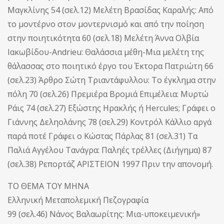
Μαγκλίνης 54 (σελ.12) Μελέτη Βρασίδας Καραλής: Από
το μοντέρνο στον μοντερνισμό και από την ποίηση
στην ποιητικότητα 60 (σελ.18) Μελέτη Άννα Ολβία
Ιακωβίδου-Andrieu: Θαλάσσια μέθη-Μια μελέτη της
θάλασσας στο ποιητικό έργο του Έκτορα Πατριώτη 66
(σελ.23) Άρθρο Σώτη Τριαντάφυλλου: Το έγκλημα στην
πόλη 70 (σελ.26) Πρεμιέρα Βρομιά Επιμέλεια: Μυρτώ
Ράις 74 (σελ.27) Εξώστης Ηρακλής ή Hercules; Γράφει ο
Γιάννης Δεληολάνης 78 (σελ.29) Κοντρόλ Κάλλιο αργά
παρά ποτέ Γράφει ο Κώστας Πάρλας 81 (σελ.31) Τα
Παλιά Αγγέλου Τανάγρα: Παληές τρέλλες (Διήγημα) 87
(σελ.38) Ρεπορτάζ ΑΡΙΣΤΕΙΟΝ 1997 Πριν την απονομή.
ΤΟ ΘΕΜΑ ΤΟΥ ΜΗΝΑ
Ελληνική Μεταπολεμική Πεζογραφία
99 (σελ.46) Νάνος Βαλαωρίτης: Μια-υποκειμενική»