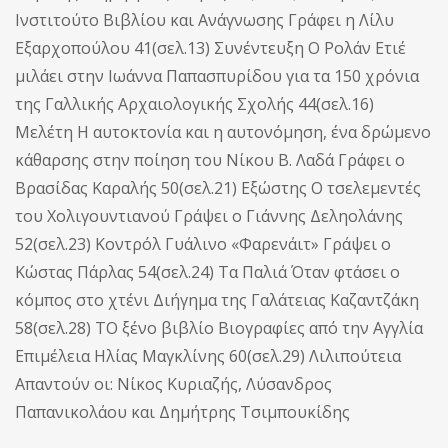
Ινστιτούτο Βιβλίου και Ανάγνωσης Γράφει η Λίλυ
Εξαρχοπούλου 41(σελ.13) Συνέντευξη Ο Ρολάν Ετιέ
μιλάει στην Ιωάννα Παπασπυρίδου για τα 150 χρόνια
της Γαλλικής Αρχαιολογικής Σχολής 44(σελ.16)
Μελέτη Η αυτοκτονία και η αυτονόμηση, ένα δρώμενο
κάθαρσης στην ποίηση του Νίκου Β. Λαδά Γράφει ο
Βρασίδας Καραλής 50(σελ.21) Εξώστης Ο τσελεμεντές
του Χολιγουντιανού Γράψει ο Γιάννης Δεληολάνης
52(σελ.23) Κοντρόλ Γυάλινο «Φαρενάιτ» Γράψει ο
Κώστας Πάρλας 54(σελ.24) Τα Παλιά Όταν φτάσει ο
κόμπος στο χτένι Διήγημα της Γαλάτειας Καζαντζάκη
58(σελ.28) ΤΟ ξένο βιβλίο Βιογραφίες από την Αγγλία
Επιμέλεια Ηλίας Μαγκλίνης 60(σελ.29) Λιλιπούτεια
Απαντούν οι: Νίκος Κυριαζής, Λύσανδρος
Παπανικολάου και Δημήτρης Τσιμπουκίδης