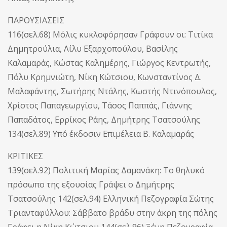
ΠΑΡΟΥΣΙΑΣΕΙΣ
116(σελ.68) Μόλις κυκλοφόρησαν Γράφουν οι: Τιτίκα
Δημητρούλια, Λίλυ Εξαρχοπούλου, Βασίλης
Καλαμαράς, Κώστας Καλημέρης, Γιώργος Κεντρωτής,
Πόλυ Κρημνιώτη, Νίκη Κώτσιου, Κωνσταντίνος Δ.
Μαλαφάντης, Σωτήρης Ντάλης, Κωστής Ντινόπουλος,
Χρίστος Παπαγεωργίου, Τάσος Παππάς, Γιάννης
Παπαδάτος, Ερρίκος Ράης, Δημήτρης Τσατσούλης
134(σελ.89) Υπό έκδοσιν Επιμέλεια Β. Καλαμαράς
ΚΡΙΤΙΚΕΣ
139(σελ.92) Πολιτική Μαρίας Δαμανάκη: Το θηλυκό
πρόσωπο της εξουσίας Γράψει ο Δημήτρης
Τσατσούλης 142(σελ.94) Ελληνική Πεζογραφία Σώτης
Τριανταφύλλου: Σάββατο βράδυ στην άκρη της πόλης
Γράφει η Νίκη Κώτσιου 144(σελ.96) Ξένη Πεζογραφία