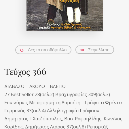
Ξεφύλλισε
Δες το οπισθόφυλλο
Τεύχος 366
ΔΙΑΒΑΖΩ – ΑΚΟΥΩ – ΒΛΕΠΩ
27 Best Seller 28(σελ.2) Βραχυγραφίες 309(σελ.3)
Επωνύμως Με αφορμή τη Λαμπέτη… Γράφει ο Φρέντυ
Γερμανός 33(σελ.4) Αλληλογραφία Γράφουν:
Δημήτριος Ι. Χατζόπουλος, Βασ. Ραφαηλίδης, Κων/νος
Κορίδης, Δημήτριος Λιάρος 37(σελ.8) Ρεπορτάζ