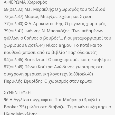
ΑΦΙΕΡΩΜΑ: Χωρισμός
68(σελ.32) Μ.Γ. Μερακλής: Ο χωρισμός του ταξιδιού
73(σελ.37) Μάριος Μπέγζος: Σχέση και Σχάση
77(σελ.40) Φ.Δ. Δρακονταειδής: Ο μεγάλος χωρισμός
79(σελ.41) Ιωάννης Ν. Μπασκόζος: ‘Των πεθαμένων
φύλλων ο θρήνος ο βουβός”… ή οι μεταμορφισμοί του
χωρισμού 82(σελ.44) Νίκος Δήμου: Το ποτέ και το
πουθενά (απόσπ. από το βιβλίο “Παρ’ όλα αυτά”)
84(σελ.46) Boris Izrael: Ο αποχωρισμός και η κουβέρτα
87(σελ.48) Πέννυ Κούτρα: Ανώδυνος χωρισμός στη
σύγχρονη αμερικανική λογοτεχνία 89(σελ.49)
Περικλής Σφυρίδης: Ο χωρισμός στον έρωτα
ΣΥΝΕΝΤΕΥΞΗ
96 Η Αγγλίδα συγγραφέας Πατ Μπάρκερ (βραβείο
Booker ’95) μιλάει στο διαβάζω. Τη συνέντευξη πήρε ο
Ηλίας Μαγκλίνης