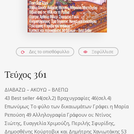
Ξεφύλλισε
Δες το οπισθόφυλλο
Τεύχος 361
ΔΙΑΒΑΖΩ – ΑΚΟΥΩ – ΒΛΕΠΩ
43 Best seller 44(σελ.2) Βραχυγραφίες 46(σελ.4)
Επωνύμως Το φύλο των δικαιωμάτων Γράφει η Μαρία
Ρεπούση 49 Αλληλογραφία Γράφουν οι: Ντίνος
Σιώτης, Ευαγγελία Χριμούζη, Περιλής Σφυρίδης,
Δημοσθένης Κούρτοβικ και Δημήτρης Χανιωτάκης 53