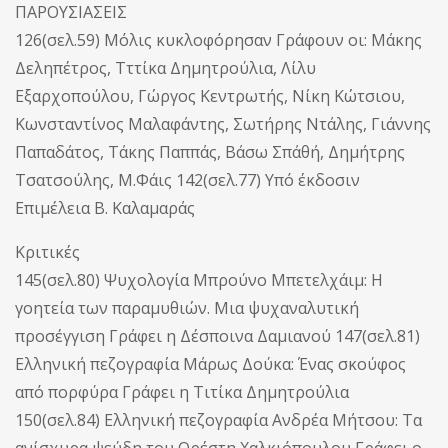
ΠΑΡΟΥΣΙΑΣΕΙΣ
126(σελ.59) Μόλις κυκλοφόρησαν Γράφουν οι: Μάκης
Δεληπέτρος, Τττίκα Δημητρούλια, Λίλυ
Εξαρχοπούλου, Γώργος Κεντρωτής, Νίκη Κώτσιου,
Κωνσταντίνος Μαλαφάντης, Σωτήρης Ντάλης, Γιάννης
Παπαδάτος, Τάκης Παππάς, Βάσω Σπάθή, Δημήτρης
Τσατσούλης, Μ.Φάις 142(σελ.77) Υπό έκδοσιν
Επιμέλεια Β. Καλαμαράς
Κριτικές
145(σελ.80) Ψυχολογία Μπρούνο Μπετελχάιμ: Η
γοητεία των παραμυθιών. Μια ψυχαναλυτική
προσέγγιση Γράφει η Δέσποινα Δαμιανού 147(σελ.81)
Ελληνική πεζογραφία Μάρως Δούκα: Ένας σκούφος
από πορφύρα Γράφει η Τιτίκα Δημητρούλια
150(σελ.84) Ελληνική πεζογραφία Ανδρέα Μήτσου: Τα
ανίσχυρα ψεύδη του Ορέστη Χαλκιόπουλου Γράφει ο