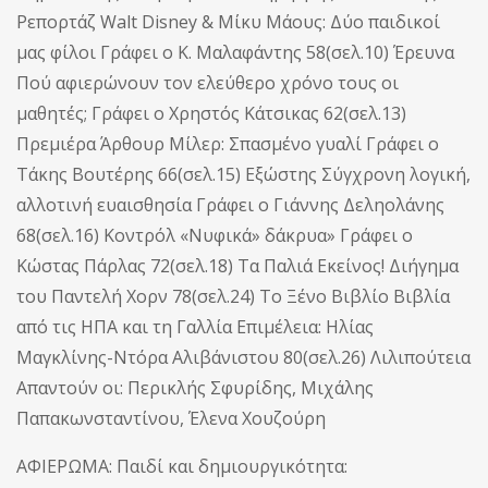
Ρεπορτάζ Walt Disney & Μίκυ Μάους: Δύο παιδικοί
μας φίλοι Γράφει ο Κ. Μαλαφάντης 58(σελ.10) Έρευνα
Πού αφιερώνουν τον ελεύθερο χρόνο τους οι
μαθητές; Γράφει ο Χρηστός Κάτσικας 62(σελ.13)
Πρεμιέρα Άρθουρ Μίλερ: Σπασμένο γυαλί Γράφει ο
Τάκης Βουτέρης 66(σελ.15) Εξώστης Σύγχρονη λογική,
αλλοτινή ευαισθησία Γράφει ο Γιάννης Δεληολάνης
68(σελ.16) Κοντρόλ «Νυφικά» δάκρυα» Γράφει ο
Κώστας Πάρλας 72(σελ.18) Τα Παλιά Εκείνος! Διήγημα
του Παντελή Χορν 78(σελ.24) Το Ξένο Βιβλίο Βιβλία
από τις ΗΠΑ και τη Γαλλία Επιμέλεια: Ηλίας
Μαγκλίνης-Ντόρα Αλιβάνιστου 80(σελ.26) Λιλιπούτεια
Απαντούν οι: Περικλής Σφυρίδης, Μιχάλης
Παπακωνσταντίνου, Έλενα Χουζούρη
ΑΦΙΕΡΩΜΑ: Παιδί και δημιουργικότητα: