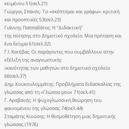
κειμένου 51(σελ.21)
Γιώργος Σπανός: Το «σκέπτομαι και γράφω»: κριτική
και προοπτικές 53(σελ.23)
Γιάννης Παππαδάτος: Η “Διδακτική”
της ποίησης στο Δημοτικό σχολείο. Μια πρόταση και
ένα δείγμα 61(σελ.32)
Γ.Ι. Κατέβας: Οι παράγοντες που συμβάλλουν στην
εξέλιξη της αναγνωστικής
ικανότητας των μαθητών στο δημοτικό σχολείο
66(σελ.37)
Δημ. Κουκουλομμάτης: Προβλήματα διδασκαλίας της
γλώσσας από τη «Γλώσσα μου» 71(σελ.41)
Γ. Αραβανής: Η ψυχογλωσσική θεώρηση του
φαινομένου της γλώσσας 74(σελ.44)
Σταμάτης Κιούσης: Η θεσμοθέτηση μιας δημοτικής
γλώσσας (1976)