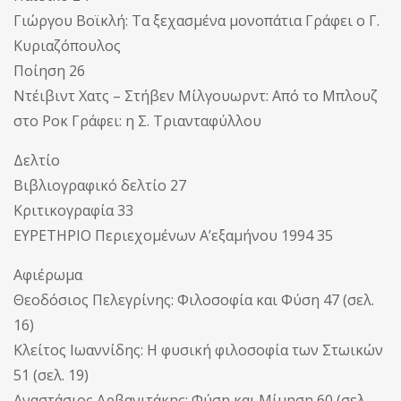
Γιώργου Βοϊκλή: Τα ξεχασμένα μονοπάτια Γράφει ο Γ.
Κυριαζόπουλος
Ποίηση 26
Ντέιβιντ Χατς – Στήβεν Μίλγουωρντ: Από το Μπλουζ
στο Ροκ Γράφει: η Σ. Τριανταφύλλου
Δελτίο
Βιβλιογραφικό δελτίο 27
Κριτικογραφία 33
ΕΥΡΕΤΗΡΙΟ Περιεχομένων Α’εξαμήνου 1994 35
Αφιέρωμα
Θεοδόσιος Πελεγρίνης: Φιλοσοφία και Φύση 47 (σελ.
16)
Κλείτος Ιωαννίδης: Η φυσική φιλοσοφία των Στωικών
51 (σελ. 19)
Αναστάσιος Αρβανιτάκης: Φύση και Μίμηση 60 (σελ.