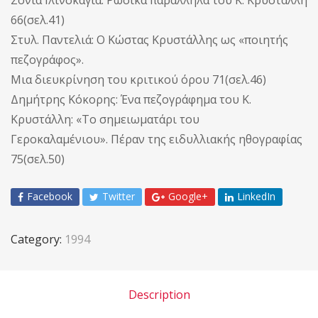
66(σελ.41)
Στυλ. Παντελιά: Ο Κώστας Κρυστάλλης ως «ποιητής
πεζογράφος».
Μια διευκρίνηση του κριτικού όρου 71(σελ.46)
Δημήτρης Κόκορης: Ένα πεζογράφημα του Κ.
Κρυστάλλη: «Το σημειωματάρι του
Γεροκαλαμένιου». Πέραν της ειδυλλιακής ηθογραφίας
75(σελ.50)
Facebook
Twitter
Google+
LinkedIn
Category:
1994
Description