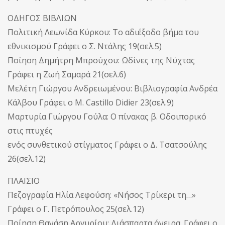
ΟΔΗΓΟΣ ΒΙΒΛΙΩΝ
Πολιτική Λεωνίδα Κύρκου: Το αδιέξοδο βήμα του
εθνικισμού Γράφει ο Σ. Ντάλης 19(σελ.5)
Ποίηση Δημήτρη Μπρούχου: Ωδίνες της Νύχτας
Γράφει η Ζωή Σαμαρά 21(σελ.6)
Μελέτη Γιώργου Ανδρειωμένου: Βιβλιογραφία Ανδρέα
Κάλβου Γράφει ο Μ. Castillo Didier 23(σελ.9)
Μαρτυρία Γιώργου Γούλα: Ο πίνακας β. Οδοιπορικό
στις πτυχές
ενός συνθετικού στίγματος Γράφει ο Δ. Τσατσούλης
26(σελ.12)
ΠΛΑΙΣΙΟ
Πεζογραφία Ηλία Λεφούση: «Νήσος Τρίκερι τη…»
Γράφει ο Γ. Πετρόπουλος 25(σελ.12)
Ποίηση Θανάση Αργυρίου: Διάσπαρτα όνειρα. Γράφει ο