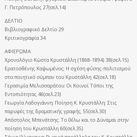
Γ. Πετρόπουλος 27(σελ.14)
ΔΕΛΤΙΟ
Βιβλιογραφικό Δελτίο 29
Κριτικογραφία 34
ΑΦΙΕΡΩΜΑ
Χρονολόγιο Κώστα Κρυστάλλη (1868-1894) 38(σελ.15)
Ερατοσθένης Καψωμένος: Η σχέση φΰσης-πολιτισμού
στο ποιητικό σύμπαν του Κρυστάλλη 42(σελ.18)
Γερασιμία Μελισσαράτου: Οι Κοινοί Τόποι της
Εντοπιότητας 46(σελ.23)
Γεωργία Λαδογιάννη: Ποίηση Κ. Κρυστάλλη: Στις
παρυφές της δραματικής γραφής. 55(σελ.30)
Απόστολος Μπενάτσης: Το 0έλω και το Δύναμαι στην
ποίηση του Κρυστάλλη 60(σελ.35)
Σόνια Ιλίνσκαγια: Ρωσικά παράλληλα του Κ. Κρυστάλλη