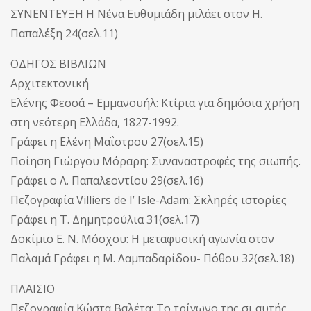
ΣΥΝΕΝΤΕΥΞΗ Η Νένα Ευθυμιάδη μιλάει στον Η.
Παπαλέξη 24(σελ.11)
ΟΔΗΓΟΣ ΒΙΒΛΙΩΝ
Αρχιτεκτονική
Ελένης Φεσσά – Εμμανουήλ: Κτίρια για δημόσια χρήση
στη νεότερη Ελλάδα, 1827-1992.
Γράφει η Ελένη Μαΐστρου 27(σελ.15)
Ποίηση Γιώργου Μόραρη: Συναναστροφές της σιωπής.
Γράφει ο Λ. Παπαλεοντίου 29(σελ.16)
Πεζογραφία Villiers de Ι’ Isle-Adam: Σκληρές ιστορίες
Γράφει η Τ. Δημητρούλια 31(σελ.17)
Δοκίμιο Ε. Ν. Μόσχου: Η μεταφυσική αγωνία στον
Παλαμά Γράφει η Μ. Λαμπαδαρίδου- Πόθου 32(σελ.18)
ΠΛΑΙΣΙΟ
Πεζογραφία Κώστα Βαλέτα: Το τρίγωνο της σι αυτής