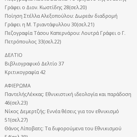
Γράφει ο Διον. Κωστίδης 28(σελ.20)
Ποίηση Στέλλα Αλεξοπούλου: Δωρεάν διαδρομή
Γράφει η Μ. Τριαντάφυλλου 30(σελ.21)
Πεζογραφία Τάσου Καπερνάρου: Λουτρά Γράφει ο Γ.
Πετρόπουλος 33(σελ.22)
ΔΕΛΤΙΟ
Βιβλιογραφικό Δελτίο 37
Κριτικογραφία 42
ΑΦΙΕΡΩΜΑ
ΠαντελήςΛέκκας: Εθνικιστική ιδεολογία και παράδοση
46(σελ.23)
Νίκος Δεμερτζής: Εννέα θέσεις για τον εθνικισμό
51(σελ.27)
Θάνος Λίποβατς: Τα διφορούμενα του Εθνικισμού
54(σελ.30)