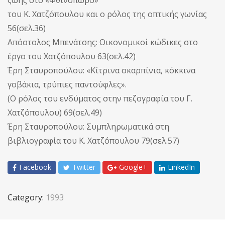
του Κ. Χατζόπουλου και ο ρόλος της οπτικής γωνίας
56(σελ.36)
Απόστολος Μπενάτσης: Οικονομικοί κώδικες στο
έργο του Χατζόπουλου 63(σελ.42)
Έρη Σταυροπούλου: «Κίτρινα σκαρπίνια, κόκκινα
γοβάκια, τρύπιες παντούφλες».
(Ο ρόλος του ενδύματος στην πεζογραφία του Γ.
Χατζόπουλου) 69(σελ.49)
Έρη Σταυροπούλου: Συμπληρωματικά στη
βιβλιογραφία του Κ. Χατζόπουλου 79(σελ.57)
Facebook
Twitter
Google+
LinkedIn
Category:
1993