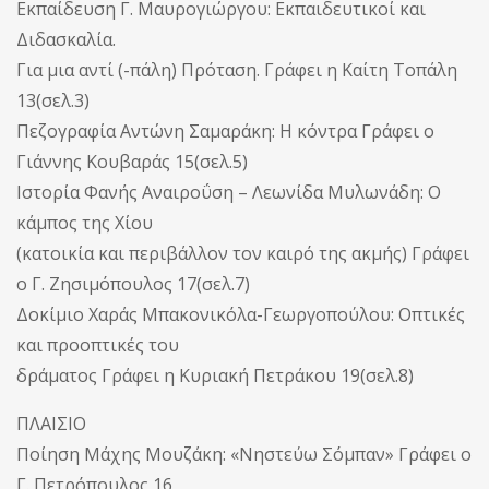
Εκπαίδευση Γ. Μαυρογιώργου: Εκπαιδευτικοί και
Διδασκαλία.
Για μια αντί (-πάλη) Πρόταση. Γράφει η Καίτη Τοπάλη
13(σελ.3)
Πεζογραφία Αντώνη Σαμαράκη: Η κόντρα Γράφει ο
Γιάννης Κουβαράς 15(σελ.5)
Ιστορία Φανής Αναιροΰση – Λεωνίδα Μυλωνάδη: Ο
κάμπος της Χίου
(κατοικία και περιβάλλον τον καιρό της ακμής) Γράφει
ο Γ. Ζησιμόπουλος 17(σελ.7)
Δοκίμιο Χαράς Μπακονικόλα-Γεωργοπούλου: Οπτικές
και προοπτικές του
δράματος Γράφει η Κυριακή Πετράκου 19(σελ.8)
ΠΛΑΙΣΙΟ
Ποίηση Μάχης Μουζάκη: «Νηστεύω Σόμπαν» Γράφει ο
Γ. Πετρόπουλος 16