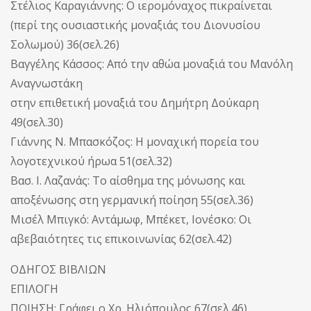
Στέλιος Καραγιάννης: Ο ιερομόναχος πικραίνεται
(περί της ουσιαστικής μοναξιάς του Διονυσίου
Σολωμού) 36(σελ.26)
Βαγγέλης Κάσσος: Από την αθώα μοναξιά του Μανόλη
Αναγνωστάκη
στην επιθετική μοναξιά του Δημήτρη Δούκαρη
49(σελ.30)
Γιάννης Ν. Μπασκόζος: Η μοναχική πορεία του
λογοτεχνικού ήρωα 51(σελ.32)
Βασ. I. Λαζανάς: Το αίσθημα της μόνωσης και
αποξένωσης στη γερμανική ποίηση 55(σελ.36)
Μισέλ Μπιγκό: Αντάμωφ, Μπέκετ, Ιονέσκο: Οι
αβεβαιότητες τις επικοινωνίας 62(σελ.42)
ΟΔΗΓΟΣ ΒΙΒΛΙΩΝ
ΕΠΙΛΟΓΗ
ΠΟΙΗΣΗ: Γράφει ο Χρ. Ηλιόπουλος 67(σελ.46)