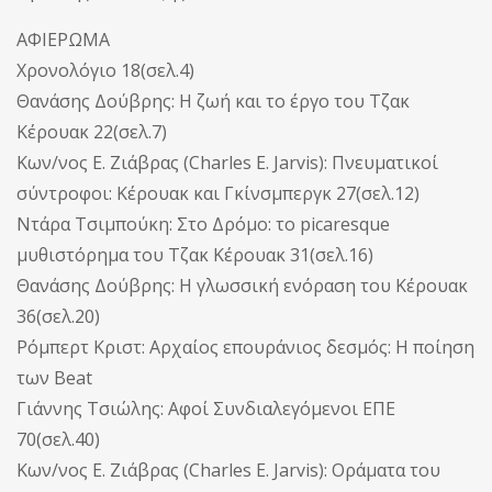
ΑΦΙΕΡΩΜΑ
Χρονολόγιο 18(σελ.4)
Θανάσης Δούβρης: Η ζωή και το έργο του Τζακ
Κέρουακ 22(σελ.7)
Κων/νος Ε. Ζιάβρας (Charles Ε. Jarvis): Πνευματικοί
σύντροφοι: Κέρουακ και Γκίνσμπεργκ 27(σελ.12)
Ντάρα Τσιμπούκη: Στο Δρόμο: το picaresque
μυθιστόρημα του Τζακ Κέρουακ 31(σελ.16)
Θανάσης Δούβρης: Η γλωσσική ενόραση του Κέρουακ
36(σελ.20)
Ρόμπερτ Κριστ: Αρχαίος επουράνιος δεσμός: Η ποίηση
των Beat
Γιάννης Τσιώλης: Αφοί Συνδιαλεγόμενοι ΕΠΕ
70(σελ.40)
Κων/νος Ε. Ζιάβρας (Charles Ε. Jarvis): Οράματα του