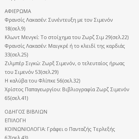
ΑΦΙΕΡΩΜΑ
Φρανσίς Λακασέν: Συνέντευξη με τον Σιμενόν
18(σελ.9)
Κλωντ Μενγκί: Το στοίχημα του Ζωρζ Σιμ 29(σελ.22)
Φρανσίς Λακασέν: Μαιγκρέ ή το κλειδί της καρδιάς
33(σελ.25)
Ζιλμπέρ Σιγκώ: Ζωρξ Σιμενόν, ο τελευταίος ήρωας
του Σιμενόν 53(σελ.29)
Η καλύβα του Φλίπκε 56(σελ.32)
Χρίστος Παπαγεωργίου: Βιβλιογραφία Ζωρζ Σιμενόν
65(σελ.41)
ΟΔΗΓΟΣ ΒΙΒΛΙΩΝ
ΕΠΙΛΟΓΗ
ΚΟΙΝΩΝΙΟΛΟΓΙΑ: Γράφει ο Πανταζής Τερλεξής
67(σελ.43)