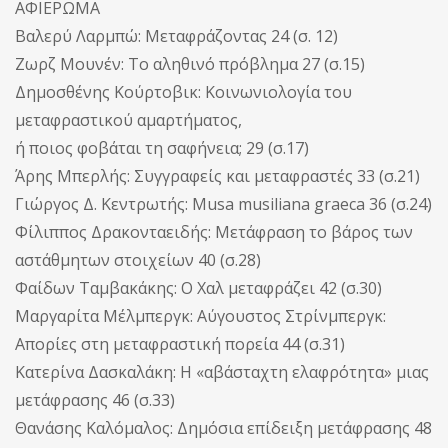
ΑΦΙΕΡΩΜΑ
Βαλερύ Λαρμπώ: Μεταφράζοντας 24 (σ. 12)
Ζωρζ Μουνέν: Το αληθινό πρόβλημα 27 (σ.15)
Δημοσθένης Κούρτοβικ: Κοινωνιολογία του
μεταφραστικού αμαρτήματος,
ή ποιος φοβάται τη σαφήνεια; 29 (σ.17)
Άρης Μπερλής: Συγγραφείς και μεταφραστές 33 (σ.21)
Γιώργος Δ. Κεντρωτής: Musa musiliana graeca 36 (σ.24)
Φίλιππος Δρακονταειδής: Μετάφραση το βάρος των
αστάθμητων στοιχείων 40 (σ.28)
Φαίδων Ταμβακάκης: Ο Χαλ μεταφράζει 42 (σ.30)
Μαργαρίτα Μέλμπεργκ: Αύγουστος Στρίνμπεργκ:
Απορίες στη μεταφραστική πορεία 44 (σ.31)
Κατερίνα Δασκαλάκη: Η «αβάσταχτη ελαφρότητα» μιας
μετάφρασης 46 (σ.33)
Θανάσης Καλόμαλος: Δημόσια επίδειξη μετάφρασης 48