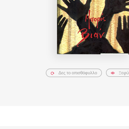
Ξεφύ
Δες το οπισθόφυλλο