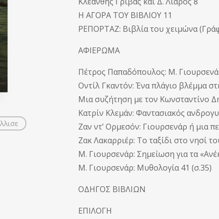
Κλεάνθης Γρίβας και Δ. Λιάρος 8
Η ΑΓΟΡΑ ΤΟΥ ΒΙΒΛΙΟΥ 11
ΡΕΠΟΡΤΑΖ: Βιβλία του χειμώνα (Γράφε
ΑΦΙΕΡΩΜΑ
Πέτρος Παπαδόπουλος: Μ. Γιουρσενάρ,
Οντίλ Γκαντόν: Ένα πλάγιο βλέμμα στη
Μια συζήτηση με τον Κωνσταντίνο Δη
Κατρίν Κλεμάν: Φαντασιακός ανδρογυν
λλισε
Ζαν ντ’ Ορμεσόν: Γιουρσενάρ ή μια πε
Ζακ Λακαρριέρ: Το ταξίδι στο νησί το
Μ. Γιουρσενάρ: Σημείωση για τα «Ανέ
Μ. Γιουρσενάρ: Μυθολογία 41 (σ.35)
ΟΔΗΓΟΣ ΒΙΒΛΙΩΝ
ΕΠΙΛΟΓΗ