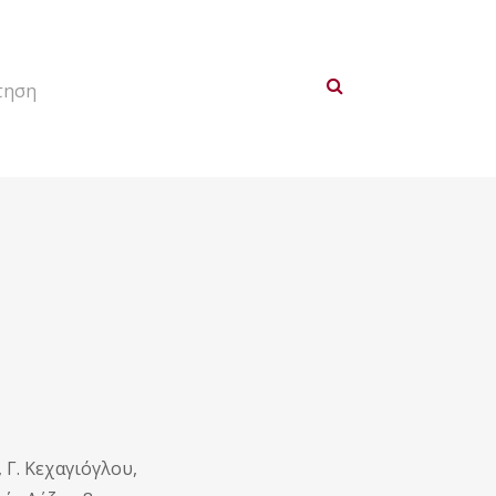
τηση
 Γ. Κεχαγιόγλου,