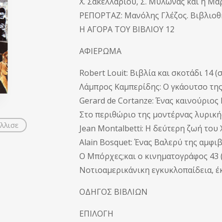
X. Σακελλαρίου, Σ. Μυλωνάς και η Μα
ΡΕΠΟΡΤΑΖ: Μανόλης Γλέζος. Βιβλιοθήκ
Η ΑΓΟΡΑ ΤΟΥ ΒΙΒΛΙΟΥ 12
ΑΦΙΕΡΩΜΑ
Robert Louit: Βιβλία και σκοτάδι 14 (σ
Λάμπρος Καμπερίδης: Ο γκάουτσο της 
Gerard de Cortanze: Ένας καινούριος 
Στο περιθώριο της μοντέρνας λυρικής
λλισε
Jean Montalbetti: Η δεύτερη ζωή του 
Alain Bosquet: Ένας Βαλερύ της αμφιβο
Ο Μπόρχες;και ο κινηματογράφος 43 (
Νοτιοαμερικάνικη εγκυκλοπαίδεια, έκ
ΟΔΗΓΟΣ ΒΙΒΛΙΩΝ
ΕΠΙΛΟΓΗ