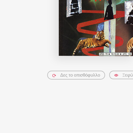
Ξεφύ
Δες το οπισθόφυλλο