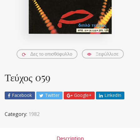
Ξεφύλλισε
Δες το οπισθόφυλλο
Τεύχος 059
Facebook
Twitter
Google+
LinkedIn
Category:
1982
Description