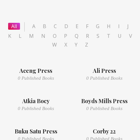
All
A
B
C
D
E
F
G
H
I
J
K
L
M
N
O
P
Q
R
S
T
U
V
W
X
Y
Z
Aceng Press
Ali Press
0 Published Books
0 Published Books
Atkia Bocy
Boyds Mills Press
0 Published Books
0 Published Books
Buku Satu Press
Corby 22
0 Published Books
0 Published Books